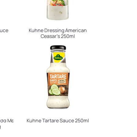
auce
Kuhne Dressing American
Ceasar’s 250ml
τσα Με
Kuhne Tartare Sauce 250ml
g