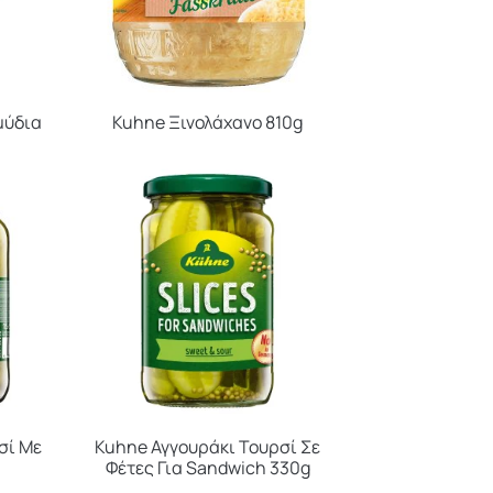
μύδια
Kuhne Ξινολάχανο 810g
σί Με
Kuhne Αγγουράκι Τουρσί Σε
Φέτες Για Sandwich 330g