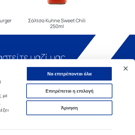
urger
Σάλτσα Kuhne Sweet Chili
250ml
αστείτε μαζί μας
Να επιτρέπονται όλα
ή
Επιτρέπεται η επιλογή
ς με
ς
Άρνηση
έξει