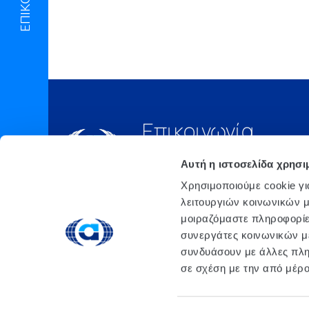
Επικοινωνία
Τηλ.:
210 6675000
Αυτή η ιστοσελίδα χρησι
Έδρα
Χρησιμοποιούμε cookie γι
Αθήνα, 3o xλμ. Λ.
λειτουργιών κοινωνικών μ
ΜΑΡΚΟΠΟΥΛΟΥ, Τ.Θ. 200, TK
μοιραζόμαστε πληροφορίε
190 02 ΠΑΙΑΝΙΑ ΑΤΤΙΚΗΣ
συνεργάτες κοινωνικών μέ
email: info@atlanta.gr
συνδυάσουν με άλλες πληρ
ΑΦΜ 094077212
σε σχέση με την από μέρ
Αρ.ΓΕΜΗ 323701000