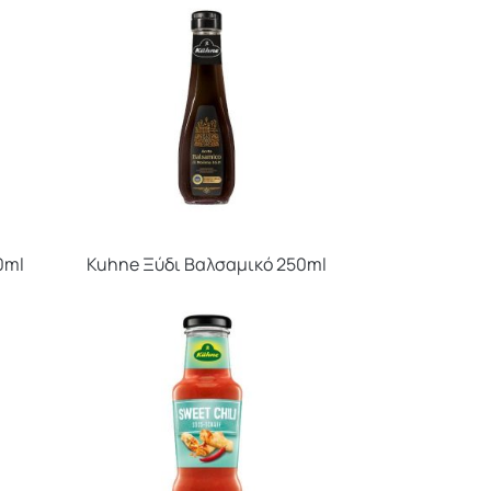
0ml
Kuhne Ξύδι Βαλσαμικό 250ml