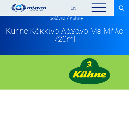
EN
Προϊόντα
/
Kuhne
Kuhne Κόκκινο Λάχανο Με Μήλο
720ml