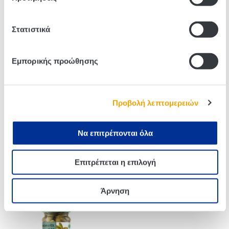
Related products
Στατιστικά
Εμπορικής προώθησης
Προβολή λεπτομερειών
Να επιτρέπονται όλα
Kuhne Αγγουράκι Τουρσί
Edem Πιπεράκια 320g
Σε Φέτες Για Sandwich
Επιτρέπεται η επιλογή
330g
Άρνηση