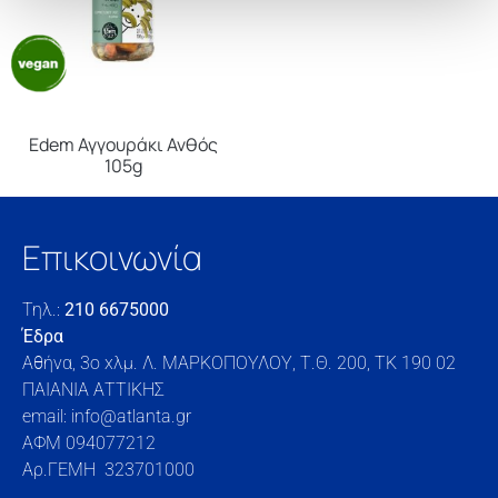
Edem Αγγουράκι Ανθός
105g
Επικοινωνία
Τηλ.:
210 6675000
Έδρα
Αθήνα, 3o xλμ. Λ. ΜΑΡΚΟΠΟΥΛΟΥ, Τ.Θ. 200, TK 190 02
ΠΑΙΑΝΙΑ ΑΤΤΙΚΗΣ
email: info@atlanta.gr
ΑΦΜ 094077212
Αρ.ΓΕΜΗ 323701000