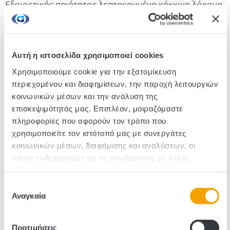
Εξαιρετικής ποιότητας λεπτοκομμένο κόκκινο λάχανο
με μήλο. Κατάλληλο για vegan διατροφή, χωρίς
συντηρητικά & τεχνητά χρώματα, χωρίς λακτόζη &
γλουτένη.
Αυτή η ιστοσελίδα χρησιμοποιεί cookies
Χρησιμοποιούμε cookie για την εξατομίκευση
Κωδικός :300005
περιεχομένου και διαφημίσεων, την παροχή λειτουργιών
κοινωνικών μέσων και την ανάλυση της
Τεμάχια/Κιβώτιο: 12
επισκεψιμότητάς μας. Επιπλέον, μοιραζόμαστε
πληροφορίες που αφορούν τον τρόπο που
χρησιμοποιείτε τον ιστότοπό μας με συνεργάτες
κοινωνικών μέσων, διαφήμισης και αναλύσεων, οι
οποίοι ενδεχομένως να τις συνδυάσουν με άλλες
πληροφορίες που τους έχετε παραχωρήσει ή τις οποίες
έχουν συλλέξει σε σχέση με την από μέρους σας χρήση
Επιλογή
των υπηρεσιών τους.
Αναγκαία
συγκατάθεσης
Προτιμήσεις