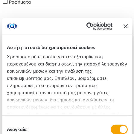
Ροφήματα
Αυτή η ιστοσελίδα χρησιμοποιεί cookies
Χρησιμοποιούμε cookie για την εξατομίκευση
περιεχομένου και διαφημίσεων, την παροχή λειτουργιών
κοινωνικών μέσων και την ανάλυση της
επισκεψιμότητάς μας. Επιπλέον, μοιραζόμαστε
πληροφορίες που αφορούν τον τρόπο που
Κάψουλες Καφέ Davidoff
Κάψουλες Καφέ Davidoff
Elegant Lungo Espresso
Espresso 57 Ristretto
χρησιμοποιείτε τον ιστότοπό μας με συνεργάτες
10×5,5g
10×5,5g
κοινωνικών μέσων, διαφήμισης και αναλύσεων, οι
οποίοι ενδεχομένως να τις συνδυάσουν με άλλες
πληροφορίες που τους έχετε παραχωρήσει ή τις οποίες
έχουν συλλέξει σε σχέση με την από μέρους σας χρήση
Επιλογή
των υπηρεσιών τους.
Αναγκαία
συγκατάθεσης