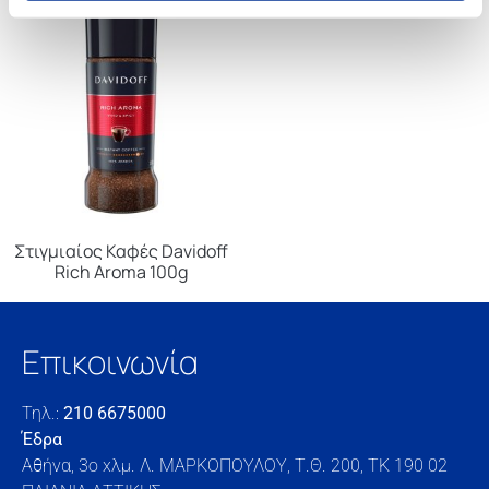
Στιγμιαίος Καφές Davidoff
Rich Aroma 100g
Επικοινωνία
Τηλ.:
210 6675000
Έδρα
Αθήνα, 3o xλμ. Λ. ΜΑΡΚΟΠΟΥΛΟΥ, Τ.Θ. 200, TK 190 02