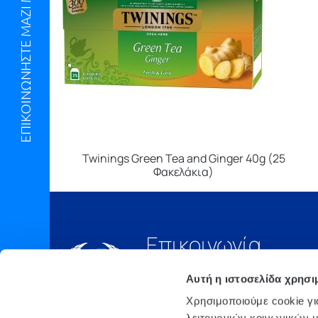
ΕΠΙΚΟΙΝΩΝΗΣΤΕ ΜΑΖΙ ΜΑΣ
Twinings Green Tea and Ginger 40g (25
Φακελάκια)
Επικοινωνία
Τηλ.:
210 6675000
Αυτή η ιστοσελίδα χρησι
Έδρα
Χρησιμοποιούμε cookie γι
Αθήνα, 3o xλμ. Λ.
λειτουργιών κοινωνικών μ