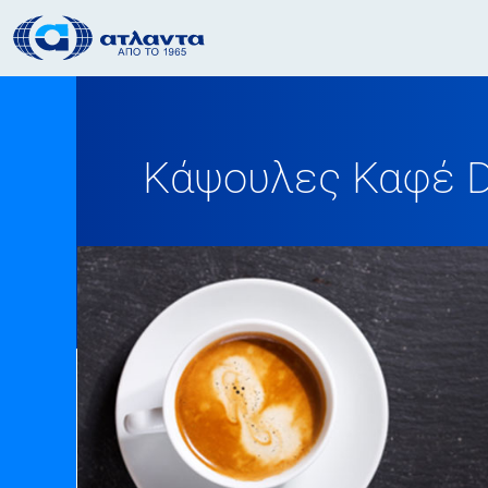
Κάψουλες Καφέ Da