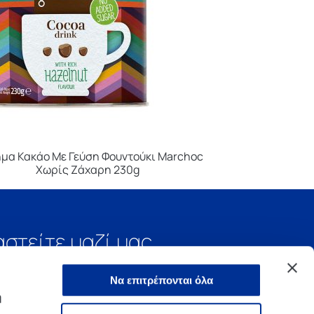
μα Κακάο Με Γεύση Φουντούκι Marchoc
Χωρίς Ζάχαρη 230g
αστείτε μαζί μας
Να επιτρέπονται όλα
ή