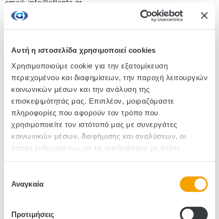
email: info@atlanta.gr
ΑΦΜ 094077212
Αρ.ΓΕΜΗ 323701000
Αυτή η ιστοσελίδα χρησιμοποιεί cookies
Χρησιμοποιούμε cookie για την εξατομίκευση
περιεχομένου και διαφημίσεων, την παροχή λειτουργιών
Επιθυμείς να κάνεις κάποιο σχόλιο, έχεις μια ερώτηση ή
κοινωνικών μέσων και την ανάλυση της
παράπονο;
επισκεψιμότητάς μας. Επιπλέον, μοιραζόμαστε
Συμπλήρωσε την παρακάτω φόρμα και θα
πληροφορίες που αφορούν τον τρόπο που
επικοινωνήσουμε μαζί σου το συντομότερο δυνατό.
χρησιμοποιείτε τον ιστότοπό μας με συνεργάτες
κοινωνικών μέσων, διαφήμισης και αναλύσεων, οι
οποίοι ενδεχομένως να τις συνδυάσουν με άλλες
πληροφορίες που τους έχετε παραχωρήσει ή τις οποίες
έχουν συλλέξει σε σχέση με την από μέρους σας χρήση
Επιλογή
των υπηρεσιών τους.
Αναγκαία
συγκατάθεσης
Προτιμήσεις