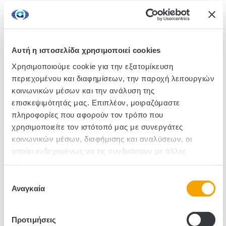
Duracell Simply Αλκαλικές
Duracell Simply Αλκαλικές
Μπαταρίες AΑ (8 Τεμάχια)
Μπαταρίες ΑΑΑ (8
Τεμάχια)
Αυτή η ιστοσελίδα χρησιμοποιεί cookies
Χρησιμοποιούμε cookie για την εξατομίκευση
περιεχομένου και διαφημίσεων, την παροχή λειτουργιών
κοινωνικών μέσων και την ανάλυση της
επισκεψιμότητάς μας. Επιπλέον, μοιραζόμαστε
πληροφορίες που αφορούν τον τρόπο που
χρησιμοποιείτε τον ιστότοπό μας με συνεργάτες
κοινωνικών μέσων, διαφήμισης και αναλύσεων, οι
οποίοι ενδεχομένως να τις συνδυάσουν με άλλες
Duracell Simply Αλκαλικές
Duracell Simply Αλκαλικές
πληροφορίες που τους έχετε παραχωρήσει ή τις οποίες
Μπαταρίες C (2 Τεμάχια)
Μπαταρίες D (2 Τεμάχια)
έχουν συλλέξει σε σχέση με την από μέρους σας χρήση
Επιλογή
των υπηρεσιών τους.
Αναγκαία
συγκατάθεσης
Προτιμήσεις