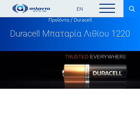
EN
Προϊόντα
/
Duracell
Duracell Μπαταρία Λιθίου 1220