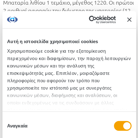
Μπαταρία λιθίου 1 τεμάχιο, μέγεθος 1220. Oι πρώτοι
2 αριθμοί αφορούν την διάμετρο της μπαταρίας (12
mm) και οι δύο επόμενοι αριθμοί ορίζουν το πάχος
της μπαταρίας (20 mm). Ειδική συσκευασία που
ανοίγει μόνο με ψαλίδι για αποφυγή ατυχήματος
Αυτή η ιστοσελίδα χρησιμοποιεί cookies
(child safety pack). Μέγεθος: 1220/3V
Χρησιμοποιούμε cookie για την εξατομίκευση
περιεχομένου και διαφημίσεων, την παροχή λειτουργιών
Κωδικός :790120
κοινωνικών μέσων και την ανάλυση της
επισκεψιμότητάς μας. Επιπλέον, μοιραζόμαστε
Τεμάχια/Κιβώτιο: 10
πληροφορίες που αφορούν τον τρόπο που
χρησιμοποιείτε τον ιστότοπό μας με συνεργάτες
κοινωνικών μέσων, διαφήμισης και αναλύσεων, οι
οποίοι ενδεχομένως να τις συνδυάσουν με άλλες
πληροφορίες που τους έχετε παραχωρήσει ή τις οποίες
έχουν συλλέξει σε σχέση με την από μέρους σας χρήση
Επιλογή
των υπηρεσιών τους.
Αναγκαία
συγκατάθεσης