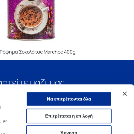
Ρόφημα Σοκολάτας Marchoc 400g
αστείτε μαζί μας
Να επιτρέπονται όλα
ή
Επιτρέπεται η επιλογή
ς με
ς
Άρνηση