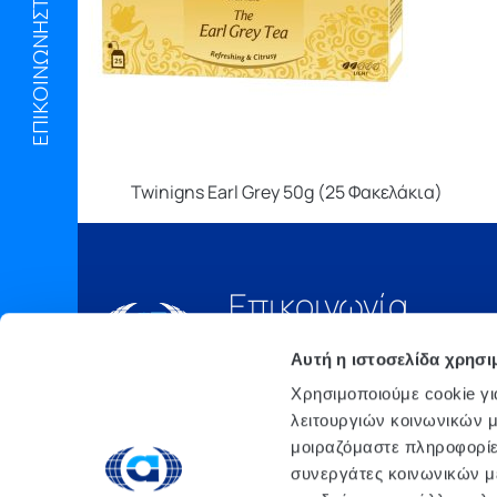
ΕΠΙΚΟΙΝΩΝΗΣΤΕ ΜΑΖΙ ΜΑΣ
Twinigns Earl Grey 50g (25 Φακελάκια)
Επικοινωνία
Τηλ.:
210 6675000
Αυτή η ιστοσελίδα χρησι
Έδρα
Χρησιμοποιούμε cookie γι
Αθήνα, 3o xλμ. Λ.
λειτουργιών κοινωνικών μ
ΜΑΡΚΟΠΟΥΛΟΥ, Τ.Θ. 200, TK
μοιραζόμαστε πληροφορίε
190 02 ΠΑΙΑΝΙΑ ΑΤΤΙΚΗΣ
συνεργάτες κοινωνικών μέ
email: info@atlanta.gr