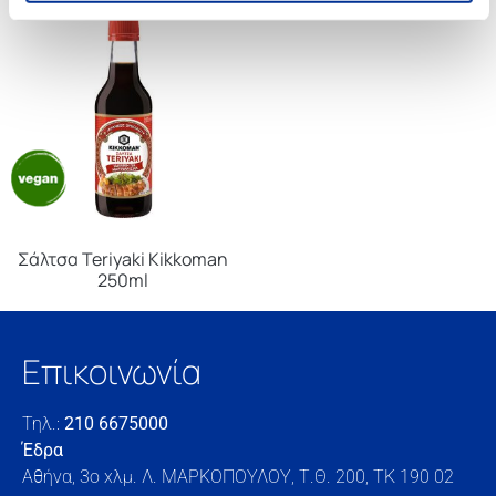
Σάλτσα Teriyaki Kikkoman
250ml
Επικοινωνία
Τηλ.:
210 6675000
Έδρα
Αθήνα, 3o xλμ. Λ. ΜΑΡΚΟΠΟΥΛΟΥ, Τ.Θ. 200, TK 190 02