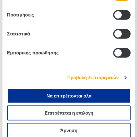
Προτιμήσεις
Στατιστικά
Related products
Εμπορικής προώθησης
Προβολή λεπτομερειών
Να επιτρέπονται όλα
Επιτρέπεται η επιλογή
Σάλτσα Σόγιας Kikkoman
Σάλτσα Teriyaki Kikkoman
Με 43% Λιγότερο Αλάτι
Με 40% Λιγότερο Αλάτι
Άρνηση
975ml
250ml