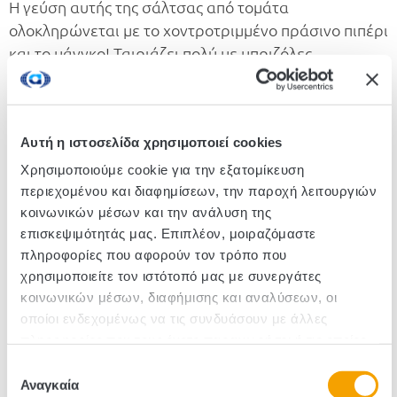
Η γεύση αυτής της σάλτσας από τομάτα
ολοκληρώνεται με το χοντροτριμμένο πράσινο πιπέρι
και το μάνγκο! Ταιριάζει πολύ με μπριζόλες,
κεφτεδάκια ή κεμπάπ και είναι πεντανόστιμη είτε
σερβιριστεί ζεστή είτε κρύα. Κατάλληλη και για
vegan διατροφή, χωρίς συντηρητικά, χωρίς τεχνητά
Αυτή η ιστοσελίδα χρησιμοποιεί cookies
χρώματα, χωρίς γλουτένη, χωρίς λακτόζη, χωρίς
ενισχυτικά γεύσης.
Χρησιμοποιούμε cookie για την εξατομίκευση
περιεχομένου και διαφημίσεων, την παροχή λειτουργιών
κοινωνικών μέσων και την ανάλυση της
Κωδικός :300038
επισκεψιμότητάς μας. Επιπλέον, μοιραζόμαστε
πληροφορίες που αφορούν τον τρόπο που
Τεμάχια/Κιβώτιο: 6
χρησιμοποιείτε τον ιστότοπό μας με συνεργάτες
κοινωνικών μέσων, διαφήμισης και αναλύσεων, οι
οποίοι ενδεχομένως να τις συνδυάσουν με άλλες
πληροφορίες που τους έχετε παραχωρήσει ή τις οποίες
έχουν συλλέξει σε σχέση με την από μέρους σας χρήση
Επιλογή
των υπηρεσιών τους.
Αναγκαία
συγκατάθεσης