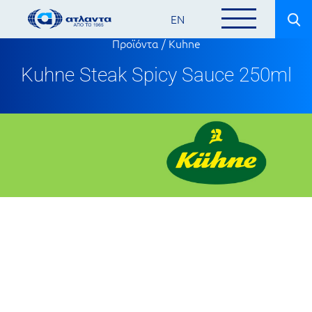
EN
Προϊόντα
/
Kuhne
Kuhne Steak Spicy Sauce 250ml