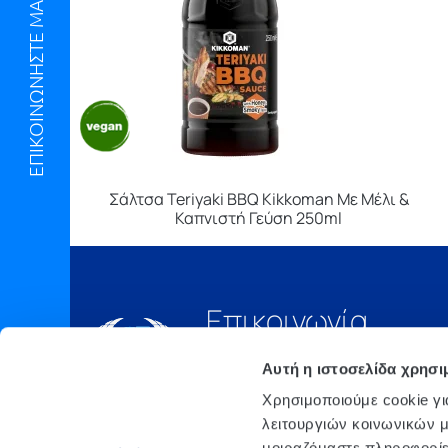
ΕΠΙΚΟΙΝΩΝΗΣΤΕ ΜΑΖΙ ΜΑΣ
Σάλτσα Teriyaki BBQ Kikkoman Με Μέλι &
Καπνιστή Γεύση 250ml
Επικοινωνία
Τηλ.:
210 6675000
Αυτή η ιστοσελίδα χρησι
Έδρα
Χρησιμοποιούμε cookie γι
Αθήνα, 3o xλμ. Λ.
λειτουργιών κοινωνικών μ
ΜΑΡΚΟΠΟΥΛΟΥ, Τ.Θ. 200, TK
μοιραζόμαστε πληροφορίε