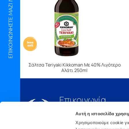
ΕΠΙΚΟΙΝΩΝΗΣΤΕ ΜΑΖΙ ΜΑΣ
Σάλτσα Teriyaki Kikkoman Με 40% Λιγότερο
Αλάτι 250ml
Επικοινωνία
Τηλ.:
210 6675000
Αυτή η ιστοσελίδα χρησι
Έδρα
Χρησιμοποιούμε cookie γι
Αθήνα, 3o xλμ. Λ.