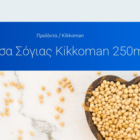
Προϊόντα
/
Kikkoman
σα Σόγιας Kikkoman 250