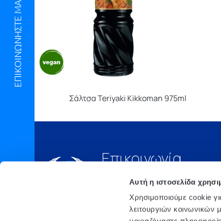
ΕΠΙΚΟΙΝΩΝΗΣΤΕ ΜΑΖΙ ΜΑΣ
Σάλτσα Teriyaki Kikkoman 975ml
Επικοινωνία
Τηλ.:
210 6675000
Αυτή η ιστοσελίδα χρησι
Έδρα
Χρησιμοποιούμε cookie γι
Αθήνα, 3o xλμ. Λ.
λειτουργιών κοινωνικών μ
ΜΑΡΚΟΠΟΥΛΟΥ, Τ.Θ. 200, TK
μοιραζόμαστε πληροφορίε