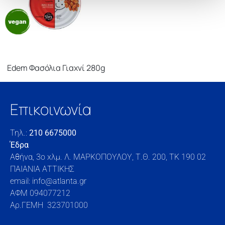
Edem Φασόλια Γιαχνί 280g
Επικοινωνία
Τηλ.:
210 6675000
Έδρα
Αθήνα, 3o xλμ. Λ. ΜΑΡΚΟΠΟΥΛΟΥ, Τ.Θ. 200, TK 190 02
ΠΑΙΑΝΙΑ ΑΤΤΙΚΗΣ
email: info@atlanta.gr
ΑΦΜ 094077212
Αρ.ΓΕΜΗ 323701000