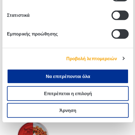
Στατιστικά
Related products
Εμπορικής προώθησης
Προβολή λεπτομερειών
Να επιτρέπονται όλα
Επιτρέπεται η επιλογή
Kuhne Ξινολάχανο 810g
Edem Κεφτεδάκια Σε
Κόκκινη Σάλτσα 280g
Άρνηση