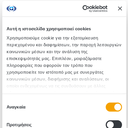
Τα βιολογικά λουκάνικα τύπου Φρανκφούρτης Saft-
Bockwurst είναι νόστιμα και λαχταριστά! Όπως όλα
τα λουκάνικα της Meica, παρασκευάζονται από
Αυτή η ιστοσελίδα χρησιμοποιεί cookies
υψηλής ποιότητας πρώτες ύλες.
Χρησιμοποιούμε cookie για την εξατομίκευση
περιεχομένου και διαφημίσεων, την παροχή λειτουργιών
κοινωνικών μέσων και την ανάλυση της
Κωδικός :570025
επισκεψιμότητάς μας. Επιπλέον, μοιραζόμαστε
Τεμάχια/Κιβώτιο: 12
πληροφορίες που αφορούν τον τρόπο που
χρησιμοποιείτε τον ιστότοπό μας με συνεργάτες
κοινωνικών μέσων, διαφήμισης και αναλύσεων, οι
οποίοι ενδεχομένως να τις συνδυάσουν με άλλες
πληροφορίες που τους έχετε παραχωρήσει ή τις οποίες
έχουν συλλέξει σε σχέση με την από μέρους σας χρήση
Επιλογή
των υπηρεσιών τους.
Αναγκαία
συγκατάθεσης
Προτιμήσεις