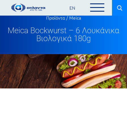
EN
Προϊόντα
/
Meica
Meica Bockwurst – 6 Λουκάνικα
Βιολογικά 180g