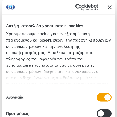
Τα λουκάνικα της Meica παρασκευάζονται από
υψηλής ποιότητας πρώτες ύλες. Τα λουκάνικα τύπου
Φρανκφούρτης Bockwurst είναι νόστιμα και
λαχταριστά!
Αυτή η ιστοσελίδα χρησιμοποιεί cookies
Χρησιμοποιούμε cookie για την εξατομίκευση
περιεχομένου και διαφημίσεων, την παροχή λειτουργιών
Κωδικός :570002
κοινωνικών μέσων και την ανάλυση της
επισκεψιμότητάς μας. Επιπλέον, μοιραζόμαστε
Τεμάχια/Κιβώτιο: 12
πληροφορίες που αφορούν τον τρόπο που
χρησιμοποιείτε τον ιστότοπό μας με συνεργάτες
κοινωνικών μέσων, διαφήμισης και αναλύσεων, οι
οποίοι ενδεχομένως να τις συνδυάσουν με άλλες
πληροφορίες που τους έχετε παραχωρήσει ή τις οποίες
έχουν συλλέξει σε σχέση με την από μέρους σας χρήση
Επιλογή
των υπηρεσιών τους.
Αναγκαία
συγκατάθεσης
Προτιμήσεις