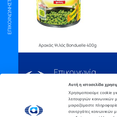
ΕΠΙΚΟΙΝΩΝΗΣΤΕ ΜΑΖΙ ΜΑΣ
Αρακάς Ψιλός Bonduelle 400g
Επικοινωνία
Τηλ.:
210 6675000
Αυτή η ιστοσελίδα χρησι
Έδρα
Χρησιμοποιούμε cookie γι
Αθήνα, 3o xλμ. Λ.
λειτουργιών κοινωνικών μ
ΜΑΡΚΟΠΟΥΛΟΥ, Τ.Θ. 200, TK
μοιραζόμαστε πληροφορίε
190 02 ΠΑΙΑΝΙΑ ΑΤΤΙΚΗΣ
συνεργάτες κοινωνικών μέ
email: info@atlanta.gr