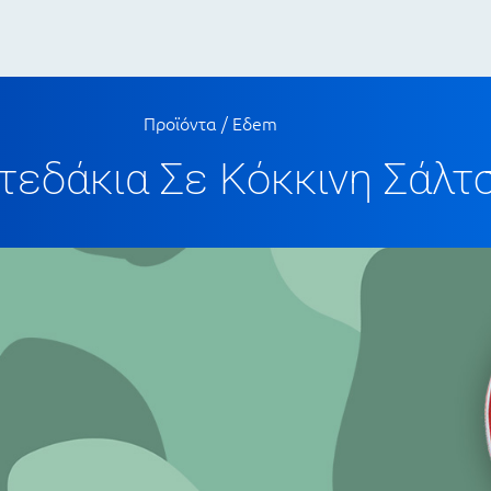
Προϊόντα
/
Eδem
εδάκια Σε Κόκκινη Σάλτ