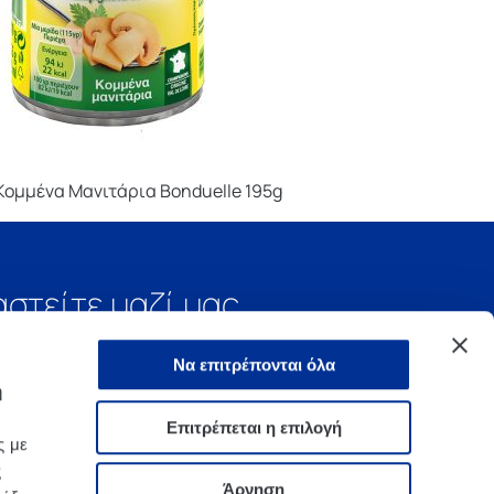
Κομμένα Μανιτάρια Bonduelle 195g
αστείτε μαζί μας
Να επιτρέπονται όλα
ή
Επιτρέπεται η επιλογή
ς με
ς
Άρνηση