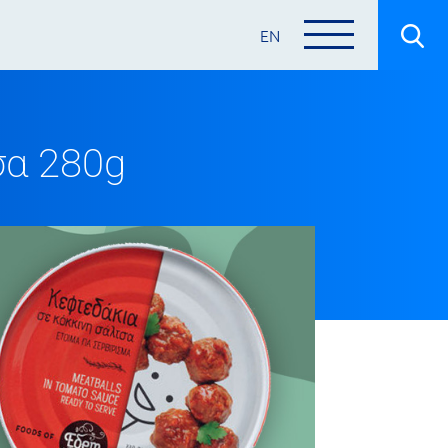
EN
σα 280g