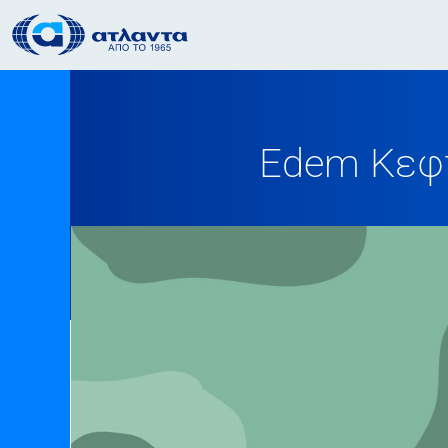
Edem Κεφτ