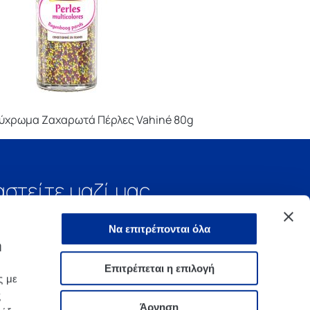
ύχρωμα Ζαχαρωτά Πέρλες Vahiné 80g
αστείτε μαζί μας
Να επιτρέπονται όλα
ή
Επιτρέπεται η επιλογή
ς με
ς
Άρνηση