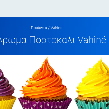
Προϊόντα
/
Vahine
Άρωμα Πορτοκάλι Vahiné