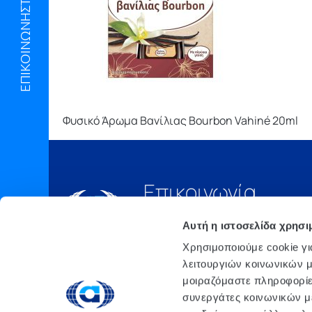
ΕΠΙΚΟΙΝΩΝΗΣΤΕ ΜΑΖΙ ΜΑΣ
Φυσικό Άρωμα Βανίλιας Bourbon Vahiné 20ml
Επικοινωνία
Τηλ.:
210 6675000
Αυτή η ιστοσελίδα χρησι
Έδρα
Χρησιμοποιούμε cookie γι
Αθήνα, 3o xλμ. Λ.
λειτουργιών κοινωνικών μ
ΜΑΡΚΟΠΟΥΛΟΥ, Τ.Θ. 200, TK
μοιραζόμαστε πληροφορίε
190 02 ΠΑΙΑΝΙΑ ΑΤΤΙΚΗΣ
συνεργάτες κοινωνικών μέ
email: info@atlanta.gr