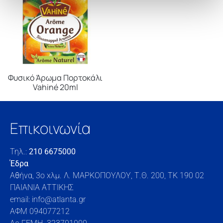
Φυσικό Άρωμα Πορτοκάλι
Vahiné 20ml
Επικοινωνία
Τηλ.:
210 6675000
Έδρα
Αθήνα, 3o xλμ. Λ. ΜΑΡΚΟΠΟΥΛΟΥ, Τ.Θ. 200, TK 190 02
ΠΑΙΑΝΙΑ ΑΤΤΙΚΗΣ
email: info@atlanta.gr
ΑΦΜ 094077212