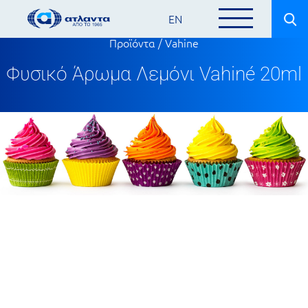
EN
Προϊόντα
/
Vahine
Φυσικό Άρωμα Λεμόνι Vahiné 20ml