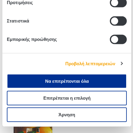
Προτιμήσεις
Related products
Στατιστικά
Εμπορικής προώθησης
Προβολή λεπτομερειών
Να επιτρέπονται όλα
Ζαχαρόπαστα Vahine 250g
Ζάχαρη Με Φυσικό
Επιτρέπεται η επιλογή
Εκχύλισμα Βανίλιας Vahiné
5×7,5g
Άρνηση