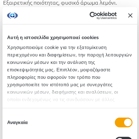
Εξαιρετικής ποιότητας, φυσικό άρωμα λεμόνι.
Ιδανικό για να ενισχύσει τη γεύση σε κέικ, μους,
τάρτες ή σε οποιοδήποτε άλλο επιδόρπιο! Το ειδικά
σχεδιασμένο καπάκι έκχυσης το κάνει ιδιαίτερα
πρακτικό.
Αυτή η ιστοσελίδα χρησιμοποιεί cookies
Χρησιμοποιούμε cookie για την εξατομίκευση
περιεχομένου και διαφημίσεων, την παροχή λειτουργιών
Κωδικός :440003
κοινωνικών μέσων και την ανάλυση της
επισκεψιμότητάς μας. Επιπλέον, μοιραζόμαστε
Τεμάχια/Κιβώτιο: 12
πληροφορίες που αφορούν τον τρόπο που
χρησιμοποιείτε τον ιστότοπό μας με συνεργάτες
κοινωνικών μέσων, διαφήμισης και αναλύσεων, οι
οποίοι ενδεχομένως να τις συνδυάσουν με άλλες
πληροφορίες που τους έχετε παραχωρήσει ή τις οποίες
έχουν συλλέξει σε σχέση με την από μέρους σας χρήση
Επιλογή
των υπηρεσιών τους.
Αναγκαία
συγκατάθεσης