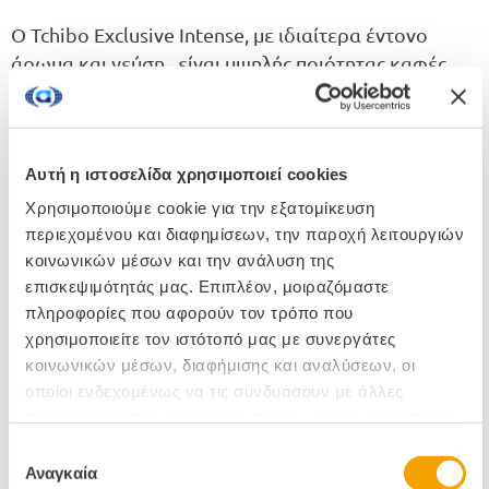
Ο Tchibo Exclusive Intense, με ιδιαίτερα έντονο
άρωμα και γεύση, είναι υψηλής ποιότητας καφές
σχεδιασμένος για όσους μπορούν να εκτιμήσουν το
πλήρες και διακριτικό άρωμα ενός premium καφέ.
Προέρχεται από τις καλύτερες φυτείες της Νότιας
Αυτή η ιστοσελίδα χρησιμοποιεί cookies
Αμερικής και η πλούσια γεύση του προσφέρει
αξεπέραστη απόλαυση.
Χρησιμοποιούμε cookie για την εξατομίκευση
περιεχομένου και διαφημίσεων, την παροχή λειτουργιών
κοινωνικών μέσων και την ανάλυση της
Κωδικός :470001
επισκεψιμότητάς μας. Επιπλέον, μοιραζόμαστε
πληροφορίες που αφορούν τον τρόπο που
Τεμάχια/Κιβώτιο: 12
χρησιμοποιείτε τον ιστότοπό μας με συνεργάτες
κοινωνικών μέσων, διαφήμισης και αναλύσεων, οι
οποίοι ενδεχομένως να τις συνδυάσουν με άλλες
πληροφορίες που τους έχετε παραχωρήσει ή τις οποίες
έχουν συλλέξει σε σχέση με την από μέρους σας χρήση
Επιλογή
των υπηρεσιών τους.
Αναγκαία
συγκατάθεσης