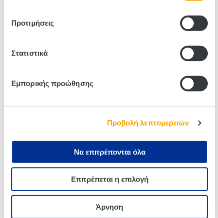
Προτιμήσεις
Στατιστικά
Related products
Εμπορικής προώθησης
Προβολή λεπτομερειών
Να επιτρέπονται όλα
Επιτρέπεται η επιλογή
Twinings Earl Grey 20g (10
Twinings English Breakfast
Φακελάκια)
100g
Άρνηση