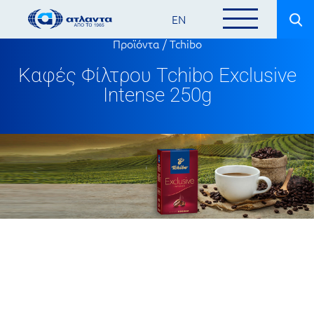
EN
Προϊόντα
/
Tchibo
Καφές Φίλτρου Tchibo Exclusive
Intense 250g