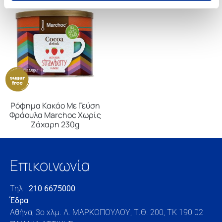
Ρόφημα Κακάο Με Γεύση
Φράουλα Marchoc Χωρίς
Ζάχαρη 230g
Επικοινωνία
Τηλ.:
210 6675000
Έδρα
Αθήνα, 3o xλμ. Λ. ΜΑΡΚΟΠΟΥΛΟΥ, Τ.Θ. 200, TK 190 02