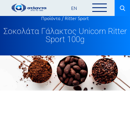
EN
Προϊόντα
/
Ritter Sport
Σοκολάτα Γάλακτος Unicorn Ritter
Sport 100g