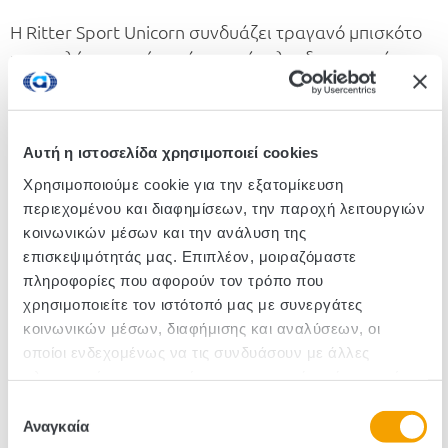
Η Ritter Sport Unicorn συνδυάζει τραγανό μπισκότο
με απαλή, «μαγική» κρέμα φράουλα, δημιουργώντας
μια παιχνιδιάρικη εμπειρία γεμάτη χρώμα και
φαντασία. Ένα τετράγωνο που σας καλεί να
χαμογελάσετε, γιατί λίγη μαγεία χωράει πάντα στην
Αυτή η ιστοσελίδα χρησιμοποιεί cookies
καθημερινότητα.
Χρησιμοποιούμε cookie για την εξατομίκευση
περιεχομένου και διαφημίσεων, την παροχή λειτουργιών
κοινωνικών μέσων και την ανάλυση της
Κωδικός :580020
επισκεψιμότητάς μας. Επιπλέον, μοιραζόμαστε
Τεμάχια/Κιβώτιο: 11
πληροφορίες που αφορούν τον τρόπο που
χρησιμοποιείτε τον ιστότοπό μας με συνεργάτες
κοινωνικών μέσων, διαφήμισης και αναλύσεων, οι
οποίοι ενδεχομένως να τις συνδυάσουν με άλλες
πληροφορίες που τους έχετε παραχωρήσει ή τις οποίες
έχουν συλλέξει σε σχέση με την από μέρους σας χρήση
Επιλογή
των υπηρεσιών τους.
Αναγκαία
συγκατάθεσης