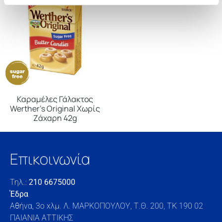
Καραμέλες Γάλακτος
Werther’s Original Χωρίς
Ζάχαρη 42g
Επικοινωνία
Τηλ.:
210 6675000
Έδρα
Αθήνα, 3o xλμ. Λ. ΜΑΡΚΟΠΟΥΛΟΥ, Τ.Θ. 200, TK 190 02
ΠΑΙΑΝΙΑ ΑΤΤΙΚΗΣ