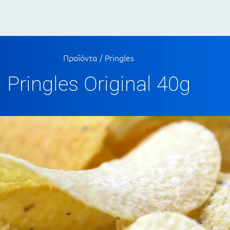
Προϊόντα
/
Pringles
Pringles Original 40g