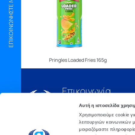
ΕΠΙΚΟΙΝΩΝΗΣΤΕ ΜΑΖΙ ΜΑΣ
Pringles Loaded Fries 165g
Επικοινωνία
Τηλ.:
210 6675000
Αυτή η ιστοσελίδα χρησι
Έδρα
Χρησιμοποιούμε cookie γι
Αθήνα, 3o xλμ. Λ.
λειτουργιών κοινωνικών μ
ΜΑΡΚΟΠΟΥΛΟΥ, Τ.Θ. 200, TK
μοιραζόμαστε πληροφορίε
190 02 ΠΑΙΑΝΙΑ ΑΤΤΙΚΗΣ