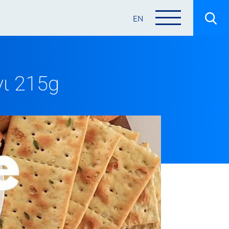
EN
ι 215g