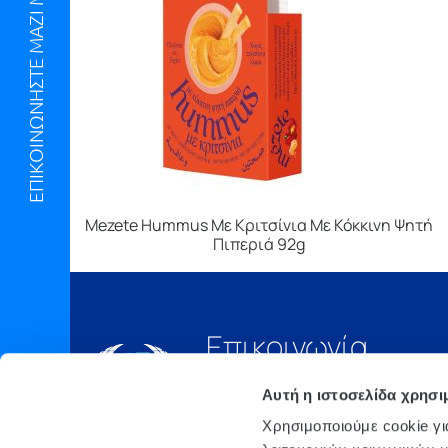
ΕΠΙΚΟΙΝΩΝΗΣΤΕ ΜΑΖΙ ΜΑΣ
Mezete Hummus Με Κριτσίνια Με Κόκκινη Ψητή
Πιπεριά 92g
Επικοινωνία
Τηλ.:
210 6675000
Αυτή η ιστοσελίδα χρησι
Έδρα
Χρησιμοποιούμε cookie γι
Αθήνα, 3o xλμ. Λ.