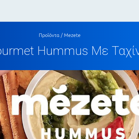
Προϊόντα
/
Mezete
ourmet Hummus Με Ταχίν