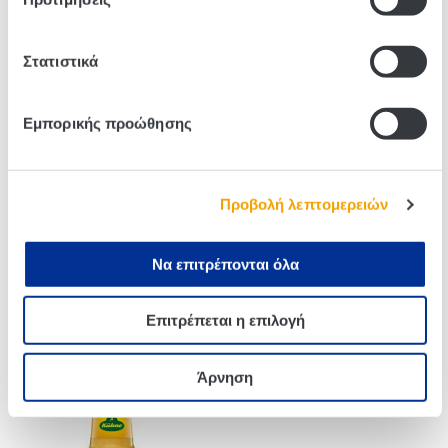
Related products
Στατιστικά
Εμπορικής προώθησης
Προβολή λεπτομερειών
Να επιτρέπονται όλα
Σάλτσα Σόγιας Kikkoman
Kuhne Horseradish Σάλτσα
Επιτρέπεται η επιλογή
Tamari Χωρίς Γλουτένη
Με Αγριοράπανο 140g
250ml
Άρνηση