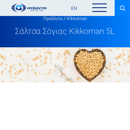
EN
Προϊόντα
/
Kikkoman
Σάλτσα Σόγιας Kikkoman 5L