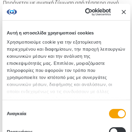
Παράγεται με φυσική ζύμωση από τέσσερα αγνά
υλικά: νερό, σόγια, σιτάρι, αλάτι. Προφέρει μοναδικό
άρωμα και γεύση umami στο φαγητό. Μπορεί να
χρησιμοποιηθεί στο μαγείρεμα ή απευθείας στο
πιάτο. Κατάλληλο για vegan διατροφή.
Αυτή η ιστοσελίδα χρησιμοποιεί cookies
Χρησιμοποιούμε cookie για την εξατομίκευση
περιεχομένου και διαφημίσεων, την παροχή λειτουργιών
Κωδικός :730201
κοινωνικών μέσων και την ανάλυση της
επισκεψιμότητάς μας. Επιπλέον, μοιραζόμαστε
Τεμάχια/Κιβώτιο: 1
πληροφορίες που αφορούν τον τρόπο που
χρησιμοποιείτε τον ιστότοπό μας με συνεργάτες
κοινωνικών μέσων, διαφήμισης και αναλύσεων, οι
οποίοι ενδεχομένως να τις συνδυάσουν με άλλες
πληροφορίες που τους έχετε παραχωρήσει ή τις οποίες
έχουν συλλέξει σε σχέση με την από μέρους σας χρήση
Επιλογή
των υπηρεσιών τους.
Αναγκαία
συγκατάθεσης
Προτιμήσεις