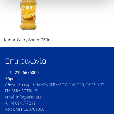
Kuhne Curry Sauce 250ml
Επικοινωνία
Τηλ.:
210 6675000
Έδρα
Αθήνα, 3o xλμ. Λ. ΜΑΡΚΟΠΟΥΛΟΥ, Τ.Θ. 200, TK 190 02
ΠΑΙΑΝΙΑ ΑΤΤΙΚΗΣ
email: info@atlanta.gr
ΑΦΜ 094077212
Αρ.ΓΕΜΗ 323701000