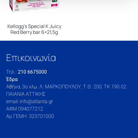
Kellogg’s Special K Juicy
Red Berry bar 6×21,5g
Επικοινωνία
Τηλ.:
210 6675000
Έδρα
Αθήνα, 3o xλμ. Λ. ΜΑΡΚΟΠΟΥΛΟΥ, Τ.Θ. 200, TK 190 02
ΠΑΙΑΝΙΑ ΑΤΤΙΚΗΣ
email: info@atlanta.gr
ΑΦΜ 094077212
Αρ.ΓΕΜΗ 323701000