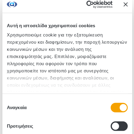
Δημητριακά σιταριού, βρώμης και αραβόσιτου με
γεύση κακάο και φουντουκιού, εμπλουτισμένα με
βιταμίνες και σίδηρο.
Αυτή η ιστοσελίδα χρησιμοποιεί cookies
Χρησιμοποιούμε cookie για την εξατομίκευση
Κωδικός :111089
περιεχομένου και διαφημίσεων, την παροχή λειτουργιών
κοινωνικών μέσων και την ανάλυση της
Τεμάχια/Κιβώτιο: 5
επισκεψιμότητάς μας. Επιπλέον, μοιραζόμαστε
πληροφορίες που αφορούν τον τρόπο που
χρησιμοποιείτε τον ιστότοπό μας με συνεργάτες
κοινωνικών μέσων, διαφήμισης και αναλύσεων, οι
οποίοι ενδεχομένως να τις συνδυάσουν με άλλες
πληροφορίες που τους έχετε παραχωρήσει ή τις οποίες
έχουν συλλέξει σε σχέση με την από μέρους σας χρήση
Επιλογή
των υπηρεσιών τους.
Αναγκαία
συγκατάθεσης
Προτιμήσεις