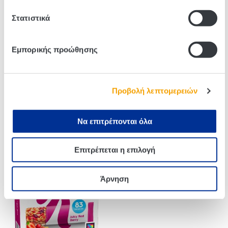
Related products
Στατιστικά
Εμπορικής προώθησης
Προβολή λεπτομερειών
Να επιτρέπονται όλα
Kellogg’s Coco Pops
Kellogg’s Extra Granola
Chocos 330g
Κλασική 450g
Επιτρέπεται η επιλογή
Άρνηση