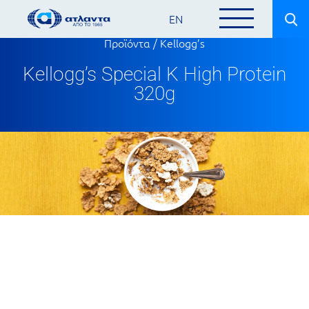
EN
Προϊόντα
/
Kellogg’s
Kellogg’s Special K High Protein
320g