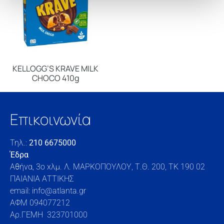
KELLOGG’S KRAVE MILK
CHOCO 410g
Επικοινωνία
Τηλ.:
210 6675000
Έδρα
Αθήνα, 3o xλμ. Λ. ΜΑΡΚΟΠΟΥΛΟΥ, Τ.Θ. 200, TK 190 02
ΠΑΙΑΝΙΑ ΑΤΤΙΚΗΣ
email: info@atlanta.gr
ΑΦΜ 094077212
Αρ.ΓΕΜΗ 323701000