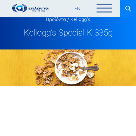
EN
Προϊόντα
/
Kellogg’s
Kellogg’s Special K 335g