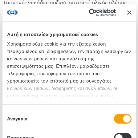
Τραγανές νιφάδες ρυζιού, σιταριού ολικής αλέσης
και κριθαριού. Με 9 απαραίτητα θρεπτικά συστατικά
και πηγή φυτικών ινών για ένα τραγανό και θρεπτικό
πρωϊνό που σου δίνει περισσότερη δύναμη για να
συνεχίσεις.
Αυτή η ιστοσελίδα χρησιμοποιεί cookies
Χρησιμοποιούμε cookie για την εξατομίκευση
περιεχομένου και διαφημίσεων, την παροχή λειτουργιών
Κωδικός :111077
κοινωνικών μέσων και την ανάλυση της
επισκεψιμότητάς μας. Επιπλέον, μοιραζόμαστε
Τεμάχια/Κιβώτιο: 20
πληροφορίες που αφορούν τον τρόπο που
χρησιμοποιείτε τον ιστότοπό μας με συνεργάτες
κοινωνικών μέσων, διαφήμισης και αναλύσεων, οι
οποίοι ενδεχομένως να τις συνδυάσουν με άλλες
πληροφορίες που τους έχετε παραχωρήσει ή τις οποίες
έχουν συλλέξει σε σχέση με την από μέρους σας χρήση
Επιλογή
των υπηρεσιών τους.
Αναγκαία
συγκατάθεσης
Προτιμήσεις