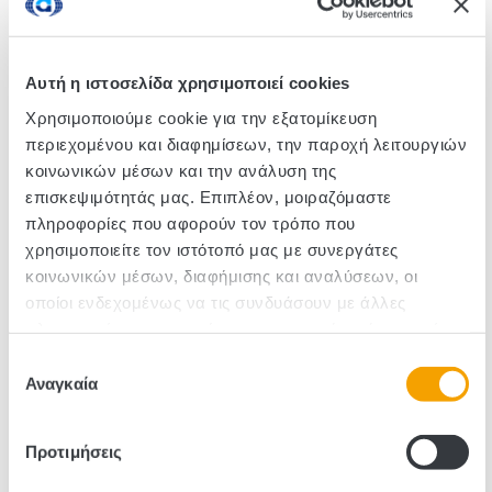
Νιφάδες καλαμποκιού με επικάλυψη ζάχαρης.
Καταπληκτικές νιφάδες καλαμποκιού, έξτρα
τραγανές με 8 απαραίτητες βιταμίνες και μέταλλα.
Αυτή η ιστοσελίδα χρησιμοποιεί cookies
Χρησιμοποιούμε cookie για την εξατομίκευση
περιεχομένου και διαφημίσεων, την παροχή λειτουργιών
Κωδικός :111074
κοινωνικών μέσων και την ανάλυση της
Τεμάχια/Κιβώτιο: 16
επισκεψιμότητάς μας. Επιπλέον, μοιραζόμαστε
πληροφορίες που αφορούν τον τρόπο που
χρησιμοποιείτε τον ιστότοπό μας με συνεργάτες
κοινωνικών μέσων, διαφήμισης και αναλύσεων, οι
οποίοι ενδεχομένως να τις συνδυάσουν με άλλες
πληροφορίες που τους έχετε παραχωρήσει ή τις οποίες
έχουν συλλέξει σε σχέση με την από μέρους σας χρήση
Επιλογή
των υπηρεσιών τους.
Αναγκαία
συγκατάθεσης
Προτιμήσεις