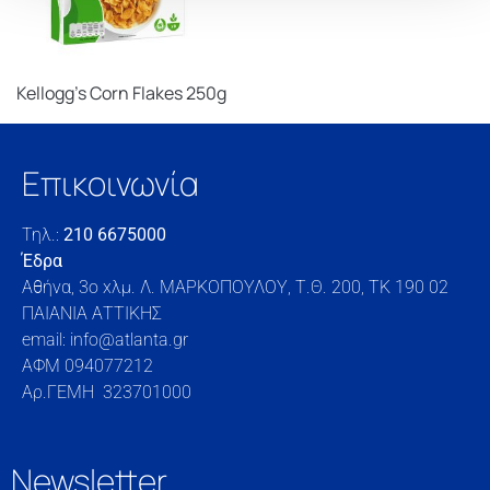
Kellogg’s Corn Flakes 250g
Επικοινωνία
Τηλ.:
210 6675000
Έδρα
Αθήνα, 3o xλμ. Λ. ΜΑΡΚΟΠΟΥΛΟΥ, Τ.Θ. 200, TK 190 02
ΠΑΙΑΝΙΑ ΑΤΤΙΚΗΣ
email: info@atlanta.gr
ΑΦΜ 094077212
Αρ.ΓΕΜΗ 323701000
Newsletter