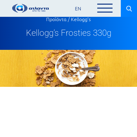
EN
Προϊόντα
/
Kellogg’s
Kellogg’s Frosties 330g