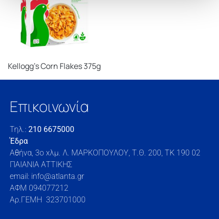
Kellogg’s Corn Flakes 375g
Επικοινωνία
Τηλ.:
210 6675000
Έδρα
Αθήνα, 3o xλμ. Λ. ΜΑΡΚΟΠΟΥΛΟΥ, Τ.Θ. 200, TK 190 02
ΠΑΙΑΝΙΑ ΑΤΤΙΚΗΣ
email: info@atlanta.gr
ΑΦΜ 094077212
Αρ.ΓΕΜΗ 323701000