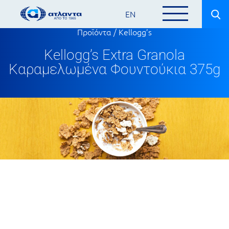
EN
Προϊόντα
/
Kellogg’s
Kellogg’s Extra Granola
Καραμελωμένα Φουντούκια 375g