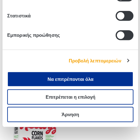
Στατιστικά
Related products
Εμπορικής προώθησης
Προβολή λεπτομερειών
Να επιτρέπονται όλα
Επιτρέπεται η επιλογή
Kellogg’s Extra Granola
KELLOGG’S KRAVE MILK
Κλασική 450g
CHOCO 410g
Άρνηση