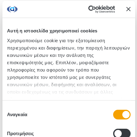
Τραγανές μπουκιές δημητριακών βρώμης με
καραμελωμένα φουντούκια. Τα Kellogg's EXTRA
είναι τόσο νόστιμα που θα έκανες τα πάντα για να τα
Αυτή η ιστοσελίδα χρησιμοποιεί cookies
απολαύσεις!
Χρησιμοποιούμε cookie για την εξατομίκευση
περιεχομένου και διαφημίσεων, την παροχή λειτουργιών
κοινωνικών μέσων και την ανάλυση της
Κωδικός :111085
επισκεψιμότητάς μας. Επιπλέον, μοιραζόμαστε
Τεμάχια/Κιβώτιο: 8
πληροφορίες που αφορούν τον τρόπο που
χρησιμοποιείτε τον ιστότοπό μας με συνεργάτες
κοινωνικών μέσων, διαφήμισης και αναλύσεων, οι
οποίοι ενδεχομένως να τις συνδυάσουν με άλλες
πληροφορίες που τους έχετε παραχωρήσει ή τις οποίες
έχουν συλλέξει σε σχέση με την από μέρους σας χρήση
Επιλογή
των υπηρεσιών τους.
Αναγκαία
συγκατάθεσης
Προτιμήσεις