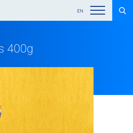
EN
ds 400g