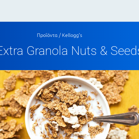
Προϊόντα
/
Kellogg’s
 Extra Granola Nuts & See