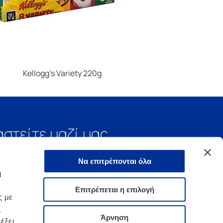
Kellogg’s Variety 220g
αστείτε μαζί μας
Να επιτρέπονται όλα
ή
Επιτρέπεται η επιλογή
ς με
ς
Άρνηση
έξει