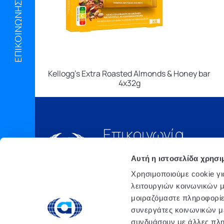
ΕΠΙΚΟΙΝΩΝΗΣΤΕ ΜΑΖΙ ΜΑΣ
Kellogg’s Extra Roasted Almonds & Honey bar
4x32g
Επικοινωνία
Τηλ.:
210 6675000
Αυτή η ιστοσελίδα χρησι
Έδρα
Χρησιμοποιούμε cookie γι
Αθήνα, 3o xλμ. Λ.
λειτουργιών κοινωνικών μ
ΜΑΡΚΟΠΟΥΛΟΥ, Τ.Θ. 200, TK
μοιραζόμαστε πληροφορίε
190 02 ΠΑΙΑΝΙΑ ΑΤΤΙΚΗΣ
συνεργάτες κοινωνικών μέ
email: info@atlanta.gr
συνδυάσουν με άλλες πληρ