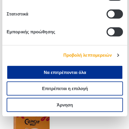
Related products
Στατιστικά
Εμπορικής προώθησης
Προβολή λεπτομερειών
Να επιτρέπονται όλα
Kellogg’s Extra Granola
Kellogg’s Special K Juicy
Επιτρέπεται η επιλογή
Σοκολάτα & Ξηροί Καρποί
Red Berry bar 6×21,5g
450g
Άρνηση