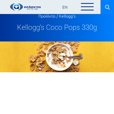
EN
Προϊόντα
/
Kellogg’s
Kellogg’s Coco Pops 330g