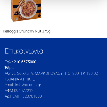
Kellogg’s Crunchy Nut 375g
Επικοινωνία
Τηλ.:
210 6675000
Έδρα
Αθήνα, 3o xλμ. Λ. ΜΑΡΚΟΠΟΥΛΟΥ, Τ.Θ. 200, TK 190 02
ΠΑΙΑΝΙΑ ΑΤΤΙΚΗΣ
email: info@atlanta.gr
ΑΦΜ 094077212
Αρ.ΓΕΜΗ 323701000