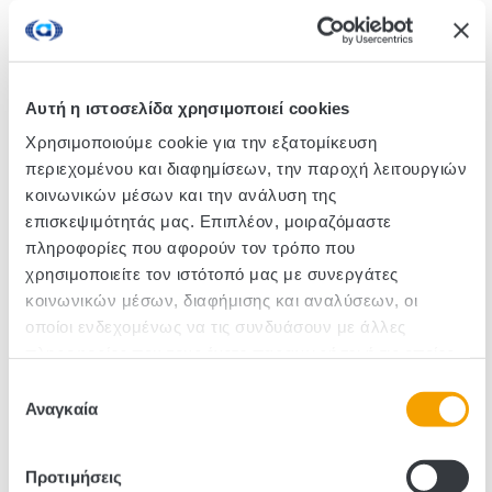
Ξεροψημένοι κόκκοι ρυζιού με υπέροχη σοκολατένια
γεύση. Τα λαχταριστά δημητριακά που αγαπούν τα
παιδιά και κάνουν το γάλα σοκολατένιο! Πλούσια σε
βιταμίνη D.
Αυτή η ιστοσελίδα χρησιμοποιεί cookies
Χρησιμοποιούμε cookie για την εξατομίκευση
περιεχομένου και διαφημίσεων, την παροχή λειτουργιών
Κωδικός :111071
κοινωνικών μέσων και την ανάλυση της
επισκεψιμότητάς μας. Επιπλέον, μοιραζόμαστε
Τεμάχια/Κιβώτιο: 16
πληροφορίες που αφορούν τον τρόπο που
χρησιμοποιείτε τον ιστότοπό μας με συνεργάτες
κοινωνικών μέσων, διαφήμισης και αναλύσεων, οι
οποίοι ενδεχομένως να τις συνδυάσουν με άλλες
πληροφορίες που τους έχετε παραχωρήσει ή τις οποίες
έχουν συλλέξει σε σχέση με την από μέρους σας χρήση
Επιλογή
των υπηρεσιών τους.
Αναγκαία
συγκατάθεσης
Προτιμήσεις