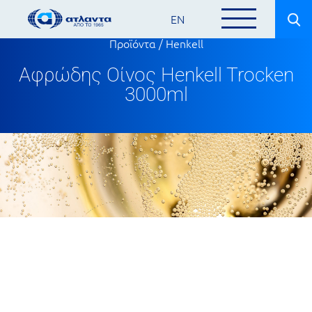
EN
Προϊόντα
/
Henkell
Αφρώδης Οίνος Henkell Trocken
3000ml