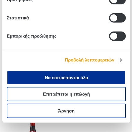
Related products
Στατιστικά
Εμπορικής προώθησης
Προβολή λεπτομερειών
Να επιτρέπονται όλα
Αφρώδης Οίνος Henkell
Αφρώδης Οίνος Henkell
Επιτρέπεται η επιλογή
Blanc De Blancs 750ml
Trocken Rose Piccolo
3x200ml
Άρνηση