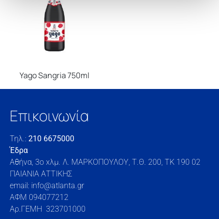
Yago Sangria 750ml
Επικοινωνία
Τηλ.:
210 6675000
Έδρα
Αθήνα, 3o xλμ. Λ. ΜΑΡΚΟΠΟΥΛΟΥ, Τ.Θ. 200, TK 190 02
ΠΑΙΑΝΙΑ ΑΤΤΙΚΗΣ
email: info@atlanta.gr
ΑΦΜ 094077212
Αρ.ΓΕΜΗ 323701000