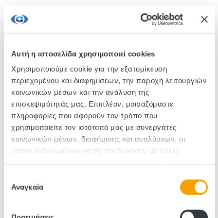
Ξηρός αφρώδης οίνος, εξαιρετικής ποιότητας, με
φρουτώδες άρωμα και ευχάριστη ισορροπημένη
γεύση. Παρασκευάζεται από ξεχωριστές ποικιλίες
σταφυλιών.
Αυτή η ιστοσελίδα χρησιμοποιεί cookies
Χρησιμοποιούμε cookie για την εξατομίκευση
περιεχομένου και διαφημίσεων, την παροχή λειτουργιών
Κωδικός :700044
κοινωνικών μέσων και την ανάλυση της
επισκεψιμότητάς μας. Επιπλέον, μοιραζόμαστε
Τεμάχια/Κιβώτιο: 1
πληροφορίες που αφορούν τον τρόπο που
χρησιμοποιείτε τον ιστότοπό μας με συνεργάτες
κοινωνικών μέσων, διαφήμισης και αναλύσεων, οι
οποίοι ενδεχομένως να τις συνδυάσουν με άλλες
πληροφορίες που τους έχετε παραχωρήσει ή τις οποίες
έχουν συλλέξει σε σχέση με την από μέρους σας χρήση
Επιλογή
των υπηρεσιών τους.
Αναγκαία
συγκατάθεσης
Προτιμήσεις