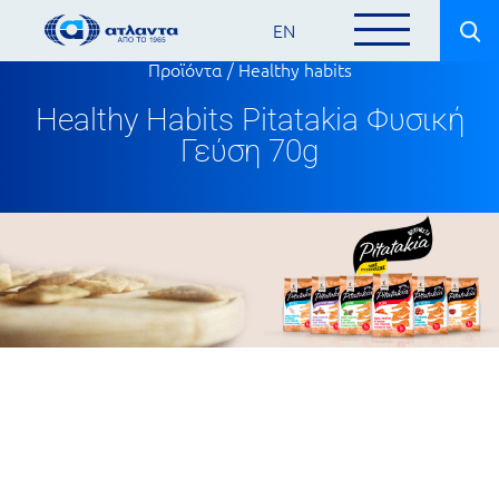
EN
Προϊόντα
/
Healthy habits
Healthy Habits Pitatakia Φυσική
Γεύση 70g