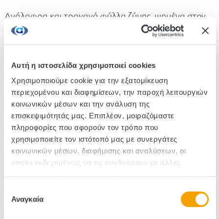
Ανάλαφρα και τραγανά φύλλα ζύμης, ψημένα στον
φούρνο με ελαιόλαδο και διακριτικά αλμυρή γεύση!
Ένα νόστιμο και απόλυτα ισορροπημένο γευστικό
διάλειμμα, χωρίς συντηρητικά και προσθήκη
ζάχαρης. Κατάλληλο για vegan διατροφή.
Αυτή η ιστοσελίδα χρησιμοποιεί cookies
Χρησιμοποιούμε cookie για την εξατομίκευση
περιεχομένου και διαφημίσεων, την παροχή λειτουργιών
Κωδικός :430011
κοινωνικών μέσων και την ανάλυση της
επισκεψιμότητάς μας. Επιπλέον, μοιραζόμαστε
Τεμάχια/Κιβώτιο: 18
πληροφορίες που αφορούν τον τρόπο που
χρησιμοποιείτε τον ιστότοπό μας με συνεργάτες
κοινωνικών μέσων, διαφήμισης και αναλύσεων, οι
οποίοι ενδεχομένως να τις συνδυάσουν με άλλες
πληροφορίες που τους έχετε παραχωρήσει ή τις οποίες
έχουν συλλέξει σε σχέση με την από μέρους σας χρήση
Επιλογή
των υπηρεσιών τους.
Αναγκαία
συγκατάθεσης