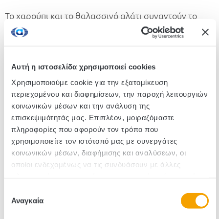
Το χαρούπι και το θαλασσινό αλάτι συναντούν το
ελαιόλαδο και τα τραγανά φύλλα ζύμης σε ένα
γευστικό ραντεβού που απογειώνει τον ουρανίσκο.
Ένα απόλυτα ισορροπημένο healthy snack ψημένο
στον φούρνο, χωρίς συντηρητικά και προσθήκη
Αυτή η ιστοσελίδα χρησιμοποιεί cookies
ζάχαρης. Κατάλληλο για vegan διατροφή.
Χρησιμοποιούμε cookie για την εξατομίκευση
περιεχομένου και διαφημίσεων, την παροχή λειτουργιών
κοινωνικών μέσων και την ανάλυση της
Κωδικός :430019
επισκεψιμότητάς μας. Επιπλέον, μοιραζόμαστε
πληροφορίες που αφορούν τον τρόπο που
Τεμάχια/Κιβώτιο: 18
χρησιμοποιείτε τον ιστότοπό μας με συνεργάτες
κοινωνικών μέσων, διαφήμισης και αναλύσεων, οι
οποίοι ενδεχομένως να τις συνδυάσουν με άλλες
πληροφορίες που τους έχετε παραχωρήσει ή τις οποίες
έχουν συλλέξει σε σχέση με την από μέρους σας χρήση
Επιλογή
των υπηρεσιών τους.
Αναγκαία
συγκατάθεσης