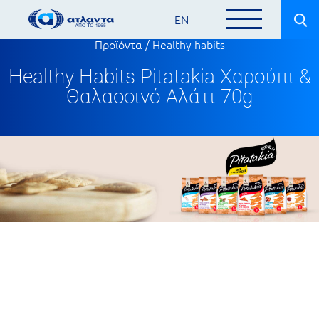
EN
Προϊόντα
/
Healthy habits
Healthy Habits Pitatakia Χαρούπι &
Θαλασσινό Αλάτι 70g