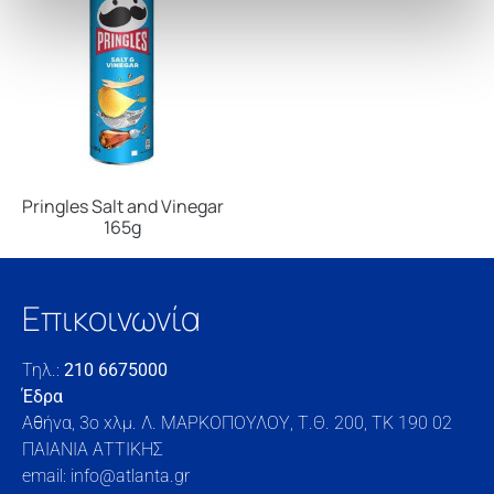
Pringles Salt and Vinegar
165g
Επικοινωνία
Τηλ.:
210 6675000
Έδρα
Αθήνα, 3o xλμ. Λ. ΜΑΡΚΟΠΟΥΛΟΥ, Τ.Θ. 200, TK 190 02
ΠΑΙΑΝΙΑ ΑΤΤΙΚΗΣ
email: info@atlanta.gr