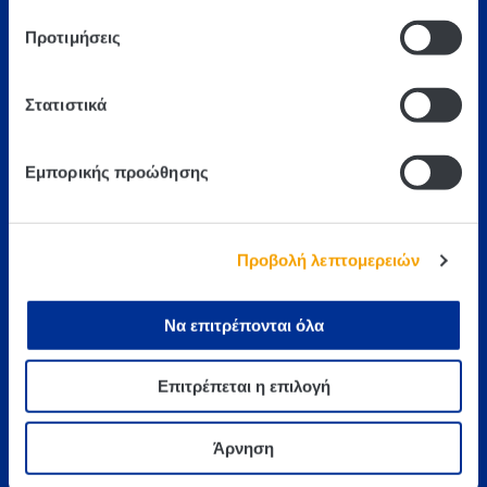
email: info@atlanta.gr
Προτιμήσεις
ΑΦΜ 094077212
Αρ.ΓΕΜΗ 323701000
Στατιστικά
Newsletter
Εμπορικής προώθησης
Προβολή λεπτομερειών
Εργαστείτε μαζί μας
Να επιτρέπονται όλα
Επιτρέπεται η επιλογή
Άρνηση
©2022 atlanta |
ΠΟΛΙΤΙΚΗ ΑΠΟΡΡΗΤΟΥ
|
ΟΡΟΙ ΧΡΗΣΗΣ
|