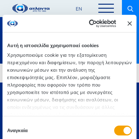
EN
Προϊόντα / Product categories
Αυτή η ιστοσελίδα χρησιμοποιεί cookies
with their amazing taste
Χρησιμοποιούμε cookie για την εξατομίκευση
περιεχομένου και διαφημίσεων, την παροχή λειτουργιών
κοινωνικών μέσων και την ανάλυση της
επισκεψιμότητάς μας. Επιπλέον, μοιραζόμαστε
πληροφορίες που αφορούν τον τρόπο που
χρησιμοποιείτε τον ιστότοπό μας με συνεργάτες
Επικοινωνία
κοινωνικών μέσων, διαφήμισης και αναλύσεων, οι
οποίοι ενδεχομένως να τις συνδυάσουν με άλλες
Τηλ.:
210 6675000
πληροφορίες που τους έχετε παραχωρήσει ή τις οποίες
Έδρα
έχουν συλλέξει σε σχέση με την από μέρους σας χρήση
Επιλογή
Αθήνα, 3o xλμ. Λ. ΜΑΡΚΟΠΟΥΛΟΥ, Τ.Θ. 200, TK 190 02
των υπηρεσιών τους.
Αναγκαία
συγκατάθεσης
ΠΑΙΑΝΙΑ ΑΤΤΙΚΗΣ