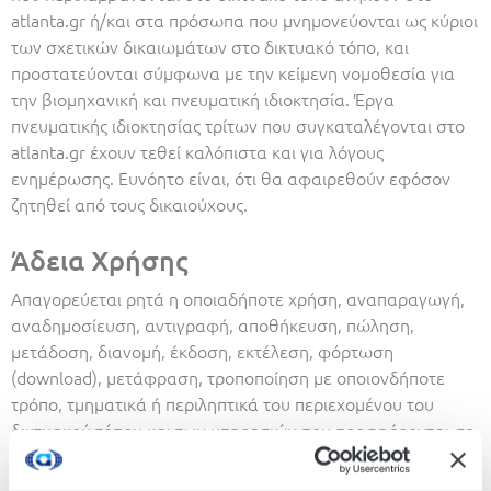
atlanta.gr ή/και στα πρόσωπα που μνημονεύονται ως κύριοι
των σχετικών δικαιωμάτων στο δικτυακό τόπο, και
προστατεύονται σύμφωνα με την κείμενη νομοθεσία για
την βιομηχανική και πνευματική ιδιοκτησία. Έργα
πνευματικής ιδιοκτησίας τρίτων που συγκαταλέγονται στο
atlanta.gr έχουν τεθεί καλόπιστα και για λόγους
ενημέρωσης. Ευνόητο είναι, ότι θα αφαιρεθούν εφόσον
ζητηθεί από τους δικαιούχους.
Άδεια Χρήσης
Απαγορεύεται ρητά η οποιαδήποτε χρήση, αναπαραγωγή,
αναδημοσίευση, αντιγραφή, αποθήκευση, πώληση,
μετάδοση, διανομή, έκδοση, εκτέλεση, φόρτωση
(download), μετάφραση, τροποποίηση με οποιονδήποτε
τρόπο, τμηματικά ή περιληπτικά του περιεχομένου του
δικτυακού τόπου και των υπηρεσιών που προσφέρονται σε
αυτό, χωρίς την προηγούμενη άδειά του. Κατ’ εξαίρεση,
επιτρέπεται η μεμονωμένη αποθήκευση και αντιγραφή