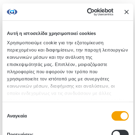
Crunchy bites of oatmeal cereal with freeze-dried red
fruits. Rich in fiber, without artificial colors and
flavors, whole grain. Kellogg's EXTRA are so delicious
that you would do anything to enjoy them!
Αυτή η ιστοσελίδα χρησιμοποιεί cookies
Χρησιμοποιούμε cookie για την εξατομίκευση
περιεχομένου και διαφημίσεων, την παροχή λειτουργιών
SKU :111076
κοινωνικών μέσων και την ανάλυση της
επισκεψιμότητάς μας. Επιπλέον, μοιραζόμαστε
Pieces/Box: 8
πληροφορίες που αφορούν τον τρόπο που
χρησιμοποιείτε τον ιστότοπό μας με συνεργάτες
κοινωνικών μέσων, διαφήμισης και αναλύσεων, οι
οποίοι ενδεχομένως να τις συνδυάσουν με άλλες
πληροφορίες που τους έχετε παραχωρήσει ή τις οποίες
έχουν συλλέξει σε σχέση με την από μέρους σας χρήση
Επιλογή
των υπηρεσιών τους.
Αναγκαία
συγκατάθεσης
Προτιμήσεις