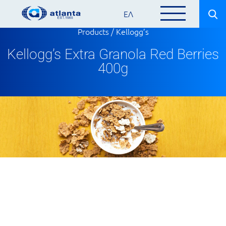
ΕΛ
Products
/
Kellogg’s
Kellogg’s Extra Granola Red Berries
400g