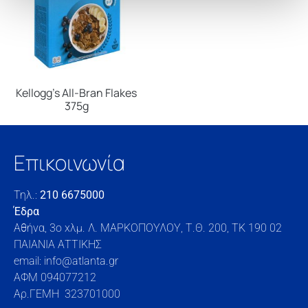
Kellogg’s All-Bran Flakes
375g
Επικοινωνία
Τηλ.:
210 6675000
Έδρα
Αθήνα, 3o xλμ. Λ. ΜΑΡΚΟΠΟΥΛΟΥ, Τ.Θ. 200, TK 190 02
ΠΑΙΑΝΙΑ ΑΤΤΙΚΗΣ
email: info@atlanta.gr
ΑΦΜ 094077212
Αρ.ΓΕΜΗ 323701000