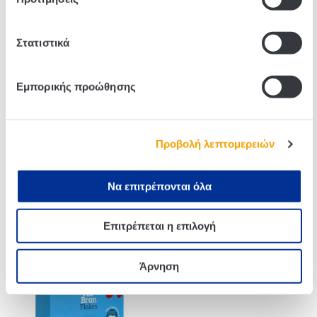
Related products
Στατιστικά
Εμπορικής προώθησης
Προβολή λεπτομερειών
Να επιτρέπονται όλα
Kellogg’s Extra Roasted
KELLOGG’S KRAVE CHOCO
Επιτρέπεται η επιλογή
Almonds & Honey bar 4x32g
NUT 410g
Άρνηση