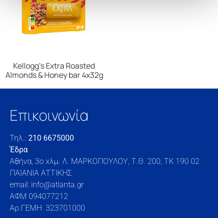
Kellogg’s Extra Roasted
Almonds & Honey bar 4x32g
Επικοινωνία
Τηλ.:
210 6675000
Έδρα
Αθήνα, 3o xλμ. Λ. ΜΑΡΚΟΠΟΥΛΟΥ, Τ.Θ. 200, TK 190 02
ΠΑΙΑΝΙΑ ΑΤΤΙΚΗΣ
email: info@atlanta.gr
ΑΦΜ 094077212
Αρ.ΓΕΜΗ 323701000