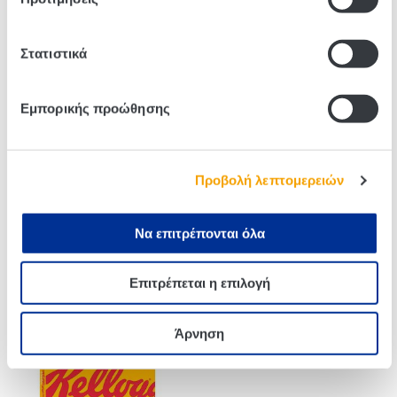
Related products
Στατιστικά
Εμπορικής προώθησης
Προβολή λεπτομερειών
Να επιτρέπονται όλα
Kellogg’s Coco Pops
Kellogg’s Special K Dark
Επιτρέπεται η επιλογή
Chocos 330g
Chocolate bar 6×21,5g
Άρνηση