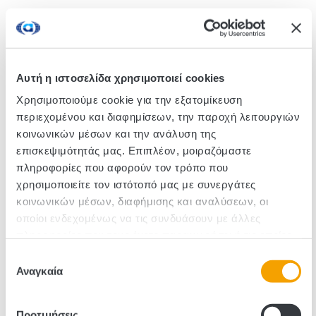
Crispy rice, whole wheat and barley flakes with
chocolate rings. With 9 essential nutrients and a
source of fiber for a crunchy and nutritious breakfast
that gives you more power to keep going.
Αυτή η ιστοσελίδα χρησιμοποιεί cookies
Χρησιμοποιούμε cookie για την εξατομίκευση
περιεχομένου και διαφημίσεων, την παροχή λειτουργιών
SKU :110682
κοινωνικών μέσων και την ανάλυση της
επισκεψιμότητάς μας. Επιπλέον, μοιραζόμαστε
Pieces/Box: 12
πληροφορίες που αφορούν τον τρόπο που
χρησιμοποιείτε τον ιστότοπό μας με συνεργάτες
κοινωνικών μέσων, διαφήμισης και αναλύσεων, οι
οποίοι ενδεχομένως να τις συνδυάσουν με άλλες
πληροφορίες που τους έχετε παραχωρήσει ή τις οποίες
έχουν συλλέξει σε σχέση με την από μέρους σας χρήση
Επιλογή
των υπηρεσιών τους.
Αναγκαία
συγκατάθεσης
Προτιμήσεις