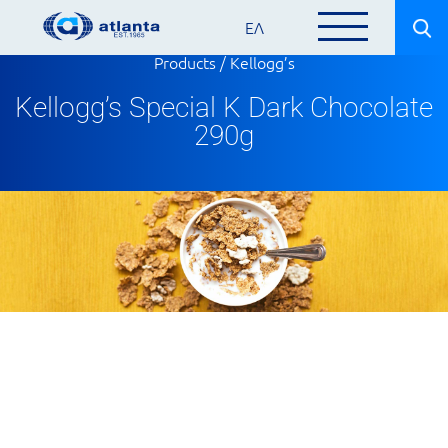
ΕΛ
Products
/
Kellogg’s
Kellogg’s Special K Dark Chocolate
290g