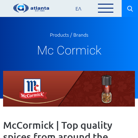
ΕΛ
Products / Brands
Mc Cormick
McCormick | Top quality
spices from around the