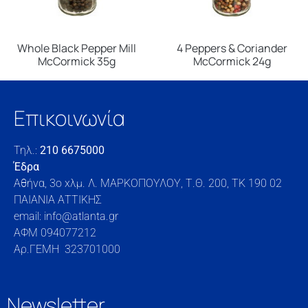
Whole Black Pepper Mill
4 Peppers & Coriander
McCormick 35g
McCormick 24g
Επικοινωνία
Τηλ.:
210 6675000
Έδρα
Αθήνα, 3o xλμ. Λ. ΜΑΡΚΟΠΟΥΛΟΥ, Τ.Θ. 200, TK 190 02
ΠΑΙΑΝΙΑ ΑΤΤΙΚΗΣ
email: info@atlanta.gr
ΑΦΜ 094077212
Αρ.ΓΕΜΗ 323701000
Newsletter