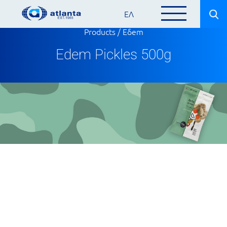
ΕΛ
Products
/
Eδem
Edem Pickles 500g