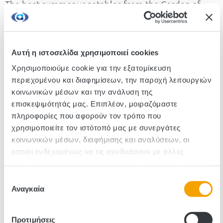
The best summer vegetables from the Garden of
Edem, selected and preserved in brine to have a
great appetiser on the table all year round. An ideal
appetiser for tsipouro, ouzo or beer, it adds freshness
Αυτή η ιστοσελίδα χρησιμοποιεί cookies
and intensity to sandwiches and is an important
component of the classic Lenten diet.
Χρησιμοποιούμε cookie για την εξατομίκευση
περιεχομένου και διαφημίσεων, την παροχή λειτουργιών
κοινωνικών μέσων και την ανάλυση της
επισκεψιμότητάς μας. Επιπλέον, μοιραζόμαστε
SKU :280860
πληροφορίες που αφορούν τον τρόπο που
Pieces/Box: 12
χρησιμοποιείτε τον ιστότοπό μας με συνεργάτες
κοινωνικών μέσων, διαφήμισης και αναλύσεων, οι
οποίοι ενδεχομένως να τις συνδυάσουν με άλλες
πληροφορίες που τους έχετε παραχωρήσει ή τις οποίες
έχουν συλλέξει σε σχέση με την από μέρους σας χρήση
Επιλογή
των υπηρεσιών τους.
Αναγκαία
συγκατάθεσης
Προτιμήσεις