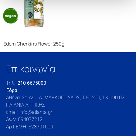
Edem Gherkins Flower 250g
Επικοινωνία
Τηλ.:
210 6675000
Έδρα
Αθήνα, 3o xλμ. Λ. ΜΑΡΚΟΠΟΥΛΟΥ, Τ.Θ. 200, TK 190 02
ΠΑΙΑΝΙΑ ΑΤΤΙΚΗΣ
email: info@atlanta.gr
ΑΦΜ 094077212
Αρ.ΓΕΜΗ 323701000