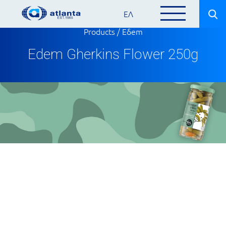
ΕΛ
Products
/
Eδem
Edem Gherkins Flower 250g