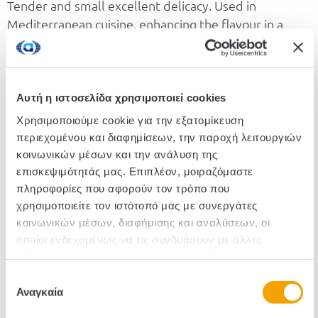
Tender and small excellent delicacy. Used in
Mediterranean cuisine, enhancing the flavour in a
variety of dishes, from salads and appetisers to main
dishes and dressings. It adds a distinctive sweet and
sour tone to cheese and charcuterie sandwiches,
omelettes or risotto, tartar sauce and various
Αυτή η ιστοσελίδα χρησιμοποιεί cookies
spreads.
Χρησιμοποιούμε cookie για την εξατομίκευση
περιεχομένου και διαφημίσεων, την παροχή λειτουργιών
κοινωνικών μέσων και την ανάλυση της
SKU :280801
επισκεψιμότητάς μας. Επιπλέον, μοιραζόμαστε
πληροφορίες που αφορούν τον τρόπο που
Pieces/Box: 12
χρησιμοποιείτε τον ιστότοπό μας με συνεργάτες
κοινωνικών μέσων, διαφήμισης και αναλύσεων, οι
οποίοι ενδεχομένως να τις συνδυάσουν με άλλες
πληροφορίες που τους έχετε παραχωρήσει ή τις οποίες
έχουν συλλέξει σε σχέση με την από μέρους σας χρήση
Επιλογή
των υπηρεσιών τους.
Αναγκαία
συγκατάθεσης