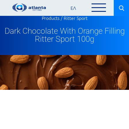
ΕΛ
Products
/
Ritter Sport
Dark Chocolate With Orange Filling
Ritter Sport 100g