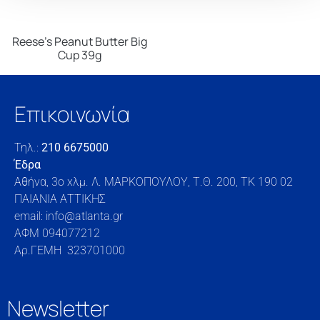
Reese’s Peanut Butter Big
Cup 39g
Επικοινωνία
Τηλ.:
210 6675000
Έδρα
Αθήνα, 3o xλμ. Λ. ΜΑΡΚΟΠΟΥΛΟΥ, Τ.Θ. 200, TK 190 02
ΠΑΙΑΝΙΑ ΑΤΤΙΚΗΣ
email: info@atlanta.gr
ΑΦΜ 094077212
Αρ.ΓΕΜΗ 323701000
Newsletter