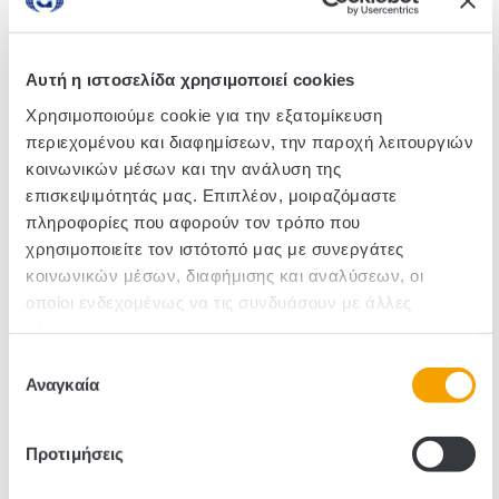
Delicious dark chocolate with orange cream filling.
The perfect blend of flavours.
Αυτή η ιστοσελίδα χρησιμοποιεί cookies
Χρησιμοποιούμε cookie για την εξατομίκευση
περιεχομένου και διαφημίσεων, την παροχή λειτουργιών
SKU :580007
κοινωνικών μέσων και την ανάλυση της
Pieces/Box: 12
επισκεψιμότητάς μας. Επιπλέον, μοιραζόμαστε
πληροφορίες που αφορούν τον τρόπο που
χρησιμοποιείτε τον ιστότοπό μας με συνεργάτες
κοινωνικών μέσων, διαφήμισης και αναλύσεων, οι
οποίοι ενδεχομένως να τις συνδυάσουν με άλλες
πληροφορίες που τους έχετε παραχωρήσει ή τις οποίες
έχουν συλλέξει σε σχέση με την από μέρους σας χρήση
Επιλογή
των υπηρεσιών τους.
Αναγκαία
συγκατάθεσης
Προτιμήσεις