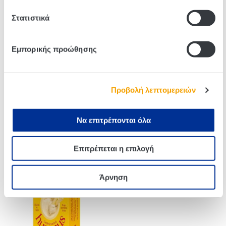
Related products
Στατιστικά
Εμπορικής προώθησης
Προβολή λεπτομερειών
Να επιτρέπονται όλα
Mezete Baba Ghanouj 180g
Mezete Hummus Dip&Go
Roasted Red Pepper 92g
Επιτρέπεται η επιλογή
Άρνηση