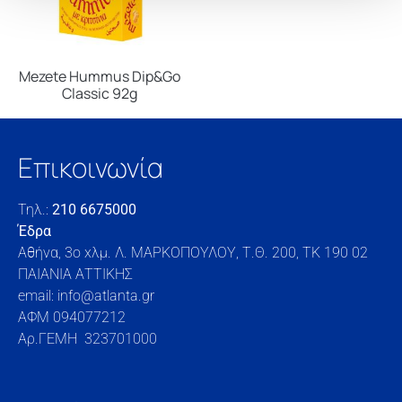
Mezete Hummus Dip&Go
Classic 92g
Επικοινωνία
Τηλ.:
210 6675000
Έδρα
Αθήνα, 3o xλμ. Λ. ΜΑΡΚΟΠΟΥΛΟΥ, Τ.Θ. 200, TK 190 02
ΠΑΙΑΝΙΑ ΑΤΤΙΚΗΣ
email: info@atlanta.gr
ΑΦΜ 094077212
Αρ.ΓΕΜΗ 323701000