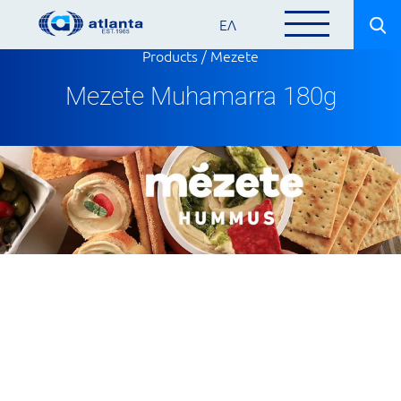
ΕΛ
Products
/
Mezete
Mezete Muhamarra 180g