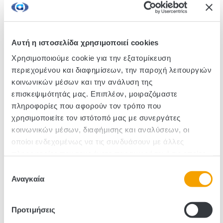
Smooth and velvety purée made from roasted red
peppers with natural sweet and smoky flavour and
rich aroma.
Αυτή η ιστοσελίδα χρησιμοποιεί cookies
Χρησιμοποιούμε cookie για την εξατομίκευση
SKU :520010
περιεχομένου και διαφημίσεων, την παροχή λειτουργιών
κοινωνικών μέσων και την ανάλυση της
Pieces/Box: 6
επισκεψιμότητάς μας. Επιπλέον, μοιραζόμαστε
πληροφορίες που αφορούν τον τρόπο που
χρησιμοποιείτε τον ιστότοπό μας με συνεργάτες
κοινωνικών μέσων, διαφήμισης και αναλύσεων, οι
οποίοι ενδεχομένως να τις συνδυάσουν με άλλες
πληροφορίες που τους έχετε παραχωρήσει ή τις οποίες
έχουν συλλέξει σε σχέση με την από μέρους σας χρήση
Επιλογή
των υπηρεσιών τους.
Αναγκαία
συγκατάθεσης
Προτιμήσεις