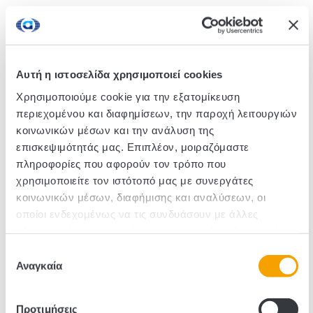
Rye bread with sunflower seeds from organically
grown ingredients. A source rich in vitamins and
nutrients, with great taste!
Αυτή η ιστοσελίδα χρησιμοποιεί cookies
Χρησιμοποιούμε cookie για την εξατομίκευση
SKU :330005
περιεχομένου και διαφημίσεων, την παροχή λειτουργιών
κοινωνικών μέσων και την ανάλυση της
Pieces/Box: 12
επισκεψιμότητάς μας. Επιπλέον, μοιραζόμαστε
πληροφορίες που αφορούν τον τρόπο που
χρησιμοποιείτε τον ιστότοπό μας με συνεργάτες
κοινωνικών μέσων, διαφήμισης και αναλύσεων, οι
οποίοι ενδεχομένως να τις συνδυάσουν με άλλες
πληροφορίες που τους έχετε παραχωρήσει ή τις οποίες
έχουν συλλέξει σε σχέση με την από μέρους σας χρήση
Επιλογή
των υπηρεσιών τους.
Αναγκαία
συγκατάθεσης
Προτιμήσεις