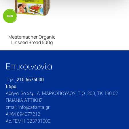
Mestemacher Organic
Linseed Bread 500g
Επικοινωνία
Τηλ.:
210 6675000
Έδρα
Αθήνα, 3o xλμ. Λ. ΜΑΡΚΟΠΟΥΛΟΥ, Τ.Θ. 200, TK 190 02
ΠΑΙΑΝΙΑ ΑΤΤΙΚΗΣ
email: info@atlanta.gr
ΑΦΜ 094077212
Αρ.ΓΕΜΗ 323701000