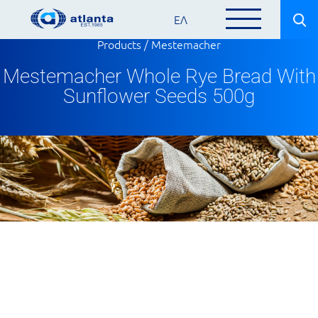
ΕΛ
Products
/
Mestemacher
Mestemacher Whole Rye Bread With
Sunflower Seeds 500g