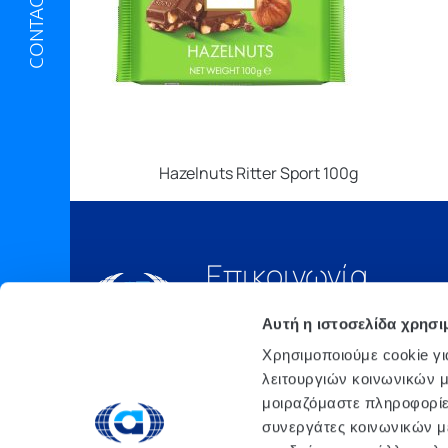
CONTACT US
Hazelnuts Ritter Sport 100g
Επικοινωνία
Τηλ.:
210 6675000
Αυτή η ιστοσελίδα χρησι
Έδρα
Χρησιμοποιούμε cookie γι
Αθήνα, 3o xλμ. Λ.
λειτουργιών κοινωνικών μ
ΜΑΡΚΟΠΟΥΛΟΥ, Τ.Θ. 200, TK
μοιραζόμαστε πληροφορίε
190 02 ΠΑΙΑΝΙΑ ΑΤΤΙΚΗΣ
συνεργάτες κοινωνικών μέ
email: info@atlanta.gr