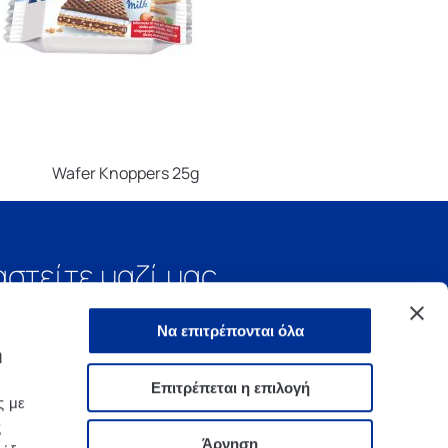
Wafer Knoppers 25g
αστείτε μαζί μας
Να επιτρέπονται όλα
ή
Επιτρέπεται η επιλογή
ς με
ς
Άρνηση