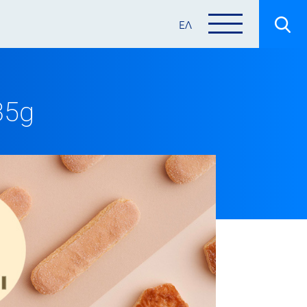
ΕΛ
35g