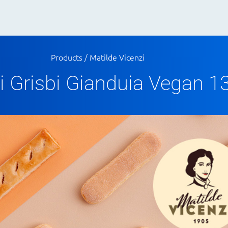
Products
/
Matilde Vicenzi
i Grisbi Gianduia Vegan 1