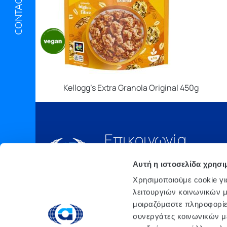
CONTACT US
Kellogg’s Extra Granola Original 450g
Επικοινωνία
Τηλ.:
210 6675000
Αυτή η ιστοσελίδα χρησι
Έδρα
Χρησιμοποιούμε cookie γι
Αθήνα, 3o xλμ. Λ.
λειτουργιών κοινωνικών μ
ΜΑΡΚΟΠΟΥΛΟΥ, Τ.Θ. 200, TK
μοιραζόμαστε πληροφορίε
190 02 ΠΑΙΑΝΙΑ ΑΤΤΙΚΗΣ
συνεργάτες κοινωνικών μέ
email: info@atlanta.gr