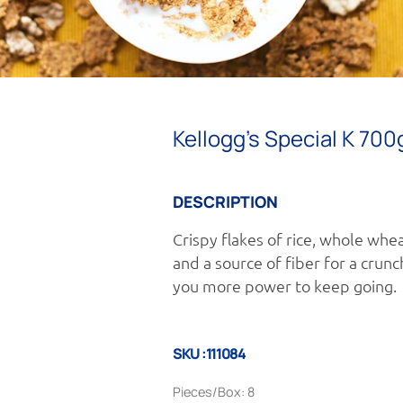
Kellogg’s Special K 700
DESCRIPTION
Crispy flakes of rice, whole whe
and a source of fiber for a crunc
you more power to keep going.
SKU :111084
Pieces/Box: 8