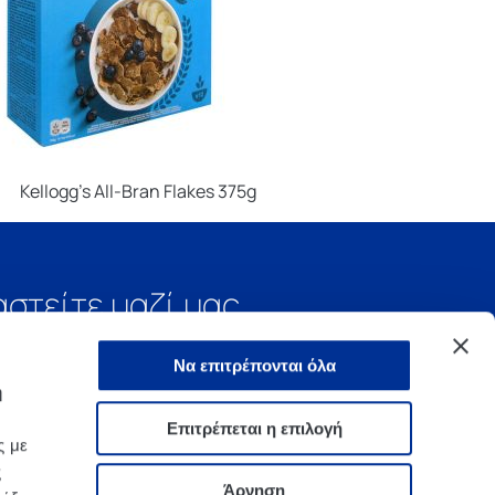
Kellogg’s All-Bran Flakes 375g
αστείτε μαζί μας
Να επιτρέπονται όλα
ή
Επιτρέπεται η επιλογή
ς με
ς
Άρνηση