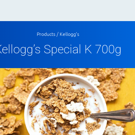
Products
/
Kellogg’s
ellogg’s Special K 700g