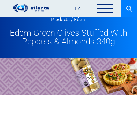
ΕΛ
Products
/
Eδem
Edem Green Olives Stuffed With
Peppers & Almonds 340g