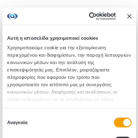
Two excellent delicacies of Edem together: green
olives stuffed with peppers, but also with almonds in
a jar. A Greek product from the Garden of Edem.
They are enjoyed as an appetiser and add a special
Αυτή η ιστοσελίδα χρησιμοποιεί cookies
touch to salads, sandwiches and sauces.
Χρησιμοποιούμε cookie για την εξατομίκευση
περιεχομένου και διαφημίσεων, την παροχή λειτουργιών
κοινωνικών μέσων και την ανάλυση της
SKU :210606
επισκεψιμότητάς μας. Επιπλέον, μοιραζόμαστε
πληροφορίες που αφορούν τον τρόπο που
Pieces/Box: 12
χρησιμοποιείτε τον ιστότοπό μας με συνεργάτες
κοινωνικών μέσων, διαφήμισης και αναλύσεων, οι
οποίοι ενδεχομένως να τις συνδυάσουν με άλλες
πληροφορίες που τους έχετε παραχωρήσει ή τις οποίες
έχουν συλλέξει σε σχέση με την από μέρους σας χρήση
Επιλογή
των υπηρεσιών τους.
Αναγκαία
συγκατάθεσης