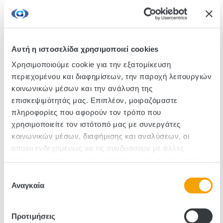
Edem's sweet corn adds a special tone and colour to
the food. It's combined easily with many ingredients,
making it an essential ingredient in any cuisine. Ideal
for salads, risotto, garnishes and sauces.
Αυτή η ιστοσελίδα χρησιμοποιεί cookies
Χρησιμοποιούμε cookie για την εξατομίκευση
περιεχομένου και διαφημίσεων, την παροχή λειτουργιών
SKU :280893
κοινωνικών μέσων και την ανάλυση της
επισκεψιμότητάς μας. Επιπλέον, μοιραζόμαστε
Pieces/Box: 4
πληροφορίες που αφορούν τον τρόπο που
χρησιμοποιείτε τον ιστότοπό μας με συνεργάτες
κοινωνικών μέσων, διαφήμισης και αναλύσεων, οι
οποίοι ενδεχομένως να τις συνδυάσουν με άλλες
πληροφορίες που τους έχετε παραχωρήσει ή τις οποίες
έχουν συλλέξει σε σχέση με την από μέρους σας χρήση
Επιλογή
των υπηρεσιών τους.
Αναγκαία
συγκατάθεσης
Προτιμήσεις