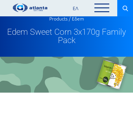
ΕΛ
Products
/
Eδem
Edem Sweet Corn 3x170g Family
Pack